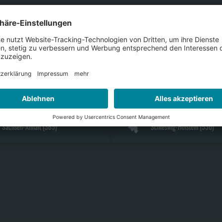
Bayern
(
2154
)
Berlin
(
278
)
Hamburg
(
209
)
Hessen
(
1048
)
Nordrhein-Westfalen
(
2749
)
Rheinland-Pfalz
(
700
)
Sachsen-Anhalt
(
385
)
Schleswig-Holstein
(
536
)