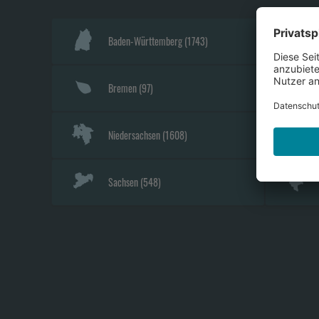
Baden-Württemberg
(
1743
)
Bremen
(
97
)
Niedersachsen
(
1608
)
Sachsen
(
548
)