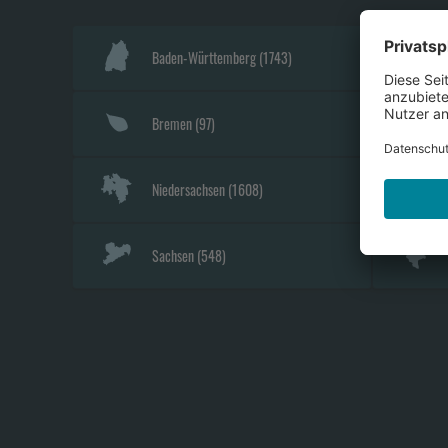
Baden-Württemberg
(
1743
)
Bremen
(
97
)
Niedersachsen
(
1608
)
Sachsen
(
548
)