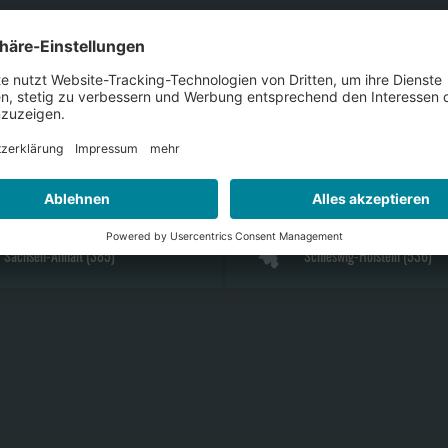
Bayern
(
2154
)
Berlin
(
278
)
Hamburg
(
209
)
Hessen
(
1048
)
Nordrhein-Westfalen
(
2749
)
Rheinland-Pfalz
(
700
)
Sachsen-Anhalt
(
385
)
Schleswig-Holstein
(
536
)