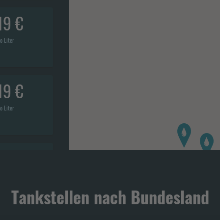
19 €
o Liter
19 €
o Liter
39 €
o Liter
Tankstellen nach Bundesland