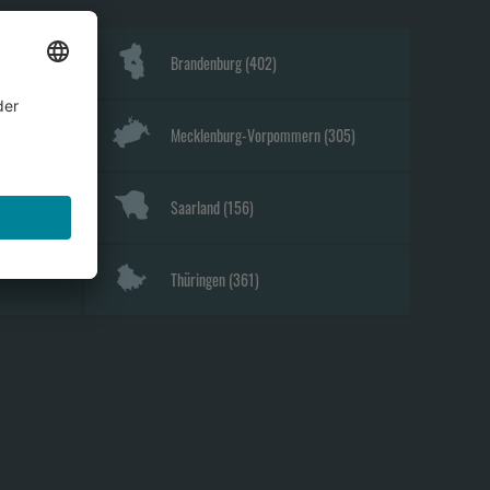
Brandenburg
(
402
)
Mecklenburg-Vorpommern
(
305
)
Saarland
(
156
)
Thüringen
(
361
)