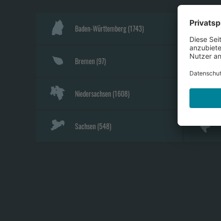
Baden-Württemberg
(
1743
)
Bremen
(
97
)
Niedersachsen
(
1608
)
Sachsen
(
548
)