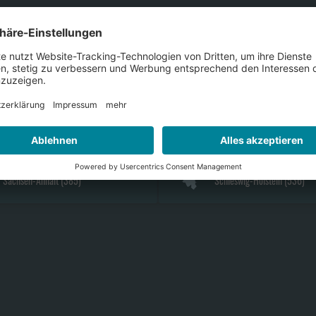
Bayern
(
2154
)
Berlin
(
278
)
Hamburg
(
209
)
Hessen
(
1048
)
Nordrhein-Westfalen
(
2749
)
Rheinland-Pfalz
(
700
)
Sachsen-Anhalt
(
385
)
Schleswig-Holstein
(
536
)