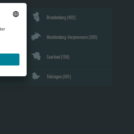
Brandenburg
(
402
)
Mecklenburg-Vorpommern
(
305
)
Saarland
(
156
)
Thüringen
(
361
)