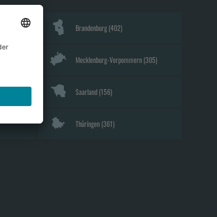
Brandenburg
(
402
)
Mecklenburg-Vorpommern
(
305
)
Saarland
(
156
)
Thüringen
(
361
)