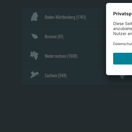
Baden-Württemberg
(
1743
)
Bremen
(
97
)
Niedersachsen
(
1608
)
Sachsen
(
548
)