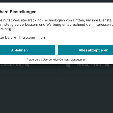
Bayern
(
2154
)
Berlin
(
278
)
Hamburg
(
209
)
Hessen
(
1048
)
Nordrhein-Westfalen
(
2749
)
Rheinland-Pfalz
(
700
)
Sachsen-Anhalt
(
385
)
Schleswig-Holstein
(
536
)