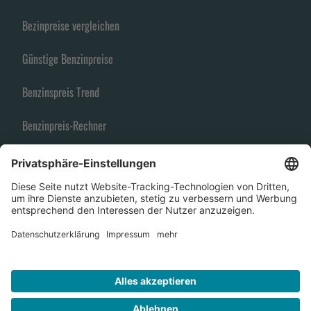
Bezinpreise vergleichen
Günstige Benzinpreise
Benzinspreis Trend
Benzinpreis-Rechner
Spritpreise
Benzin Vergleich
Benzinpreisfinder
Steigende Benzinpreise
© 2026 TANKCHECKER.DE