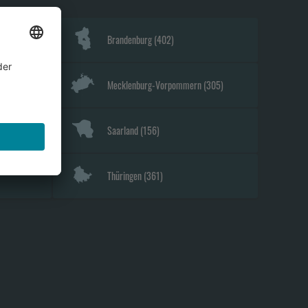
Brandenburg
(
402
)
Mecklenburg-Vorpommern
(
305
)
Saarland
(
156
)
Thüringen
(
361
)