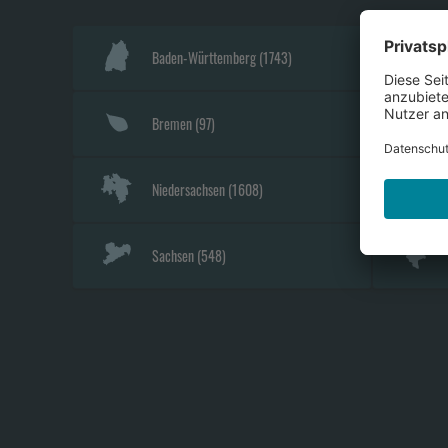
Baden-Württemberg
(
1743
)
Bremen
(
97
)
Niedersachsen
(
1608
)
Sachsen
(
548
)