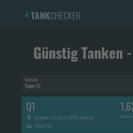
Günstig Tanken -
Kraftstoff
Super E5
Q1
1,6
Aktuell pr
Karlsbader Straße 18, 09465 Sehmatal
5750.57 km