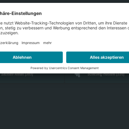
Bayern
(
2154
)
Berlin
(
278
)
Hamburg
(
209
)
Hessen
(
1048
)
Nordrhein-Westfalen
(
2749
)
Rheinland-Pfalz
(
700
)
Sachsen-Anhalt
(
385
)
Schleswig-Holstein
(
536
)