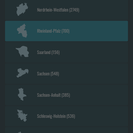
Nordrhein-Westfalen
(
2749
)
Rheinland-Pfalz
(
700
)
Saarland
(
156
)
Sachsen
(
548
)
Sachsen-Anhalt
(
385
)
Schleswig-Holstein
(
536
)