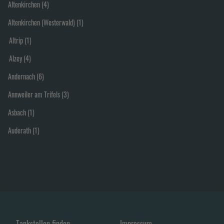
Altenkirchen
(
4
)
Altenkirchen (Westerwald)
(
1
)
Altrip
(
1
)
Alzey
(
4
)
Andernach
(
6
)
Annweiler am Trifels
(
3
)
Asbach
(
1
)
Auderath
(
1
)
Tankstellen finden
Impressum