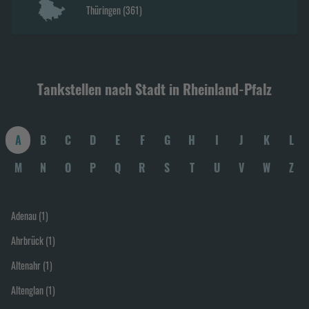
Thüringen
(
361
)
Tankstellen nach Stadt in
Rheinland-Pfalz
A
B
C
D
E
F
G
H
I
J
K
L
M
N
O
P
Q
R
S
T
U
V
W
Z
Adenau
(
1
)
Ahrbrück
(
1
)
Altenahr
(
1
)
Altenglan
(
1
)